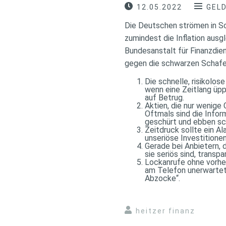
12.05.2022
GEL
Die Deutschen strömen in Sc
zumindest die Inflation ausg
Bundesanstalt für Finanzdien
gegen die schwarzen Schafe
Die schnelle, risikolos
wenn eine Zeitlang üpp
auf Betrug.
Aktien, die nur wenige
Oftmals sind die Infor
geschürt und ebben sch
Zeitdruck sollte ein Al
unseriöse Investitionen
Gerade bei Anbietern, 
sie seriös sind, transp
Lockanrufe ohne vorher
am Telefon unerwartet 
Abzocke“.
heitzer finanz