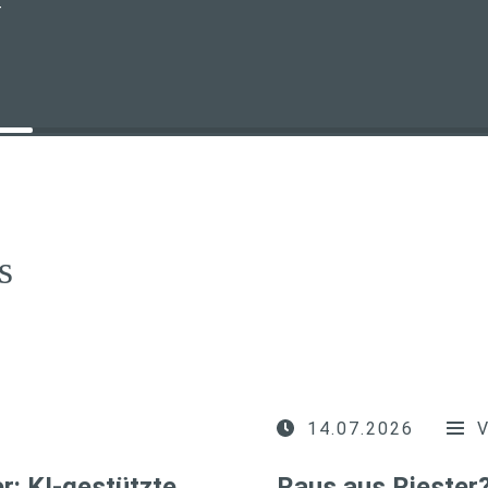
T
s
14.07.2026
r: KI-gestützte
Raus aus Riester