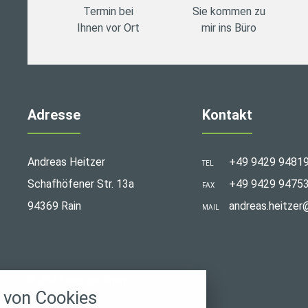
Termin bei
Sie kommen zu
Ihnen vor Ort
mir ins Büro
Adresse
Kontakt
Andreas Heitzer
+49 9429 9481
TEL
Schafhöfener Str. 13a
+49 9429 9475
FAX
94369 Rain
andreas.heitzer
MAIL
stellungen
© 2026 heitzer finanz
rwendeten Cookies und Skripte. Sie haben die
von Cookies
u akzeptieren oder zu blockieren.