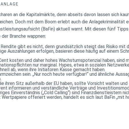
DANLAGE
haren an die Kapitalmärkte, denn abseits davon lassen sich kaum
leichen. Doch mit dem Boom erlebt auch die Anlagekriminalität e
stleistungsaufsicht (BaFin) aktuell warnt. Mit diesen fünf Tipp
 der Branche wappnen:
e Rendite gibt es nicht, denn grundsätzlich steigt das Risiko mi
ige Auszahlungen erfolgen, basieren diese häufig auf einem Sc
 Cent kosten und daher hohes Wachstumspotenzial haben, sind mi
mationspflichten nur marginal. Hypes, etwa in sozialen Netzwerke
nell ab, wenn ihre Initiatoren Kasse gemacht haben.
armzeichen sein. „Nur noch heute verfügbar!“ und ähnliche Aussage
.
die ihren Sitz außerhalb der EU haben, sollte Vorsicht walten un
arent informieren und verständliche Verträge und Investitionsmod
iges Einverständnis („Cold Calling“) sind Finanzdienstleistern n
Wertpapiere offeriert werden, handelt es sich laut BaFin „mit h