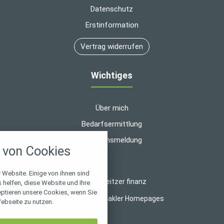
Datenschutz
Erstinformation
Vertrag widerrufen
Wichtiges
Über mich
Bedarfsermittlung
nstellungen
Schadensmeldung
von Cookies
über alle verwendeten Cookies und
chkeit folgende Kategorien zu
r zu blockieren.
 Website. Einige von ihnen sind
© 2026 heitzer finanz
helfen, diese Website und Ihre
eptieren unsere Cookies, wenn Sie
Notwendig
Made with
❤
Makler Homepages
ebseite zu nutzen.
Performance