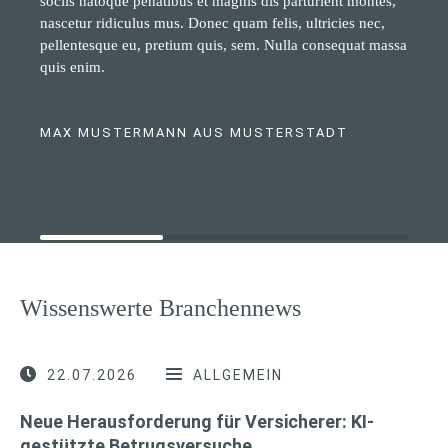
sociis natoque penatibus et magnis dis parturient montes,
nascetur ridiculus mus. Donec quam felis, ultricies nec,
pellentesque eu, pretium quis, sem. Nulla consequat massa
quis enim.
MAX MUSTERMANN AUS MUSTERSTADT
Wissenswerte Branchennews
22.07.2026
ALLGEMEIN
Neue Herausforderung für Versicherer: KI-
gestützte Betrugsversuche