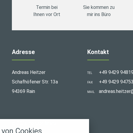
Termin bei
Sie kommen zu
Ihnen vor Ort
mir ins Büro
Adresse
Kontakt
Andreas Heitzer
+49 9429 9481
TEL
Schafhöfener Str. 13a
+49 9429 9475
FAX
94369 Rain
andreas.heitzer
MAIL
stellungen
© 2026 heitzer finanz
rwendeten Cookies und Skripte. Sie haben die
von Cookies
u akzeptieren oder zu blockieren.