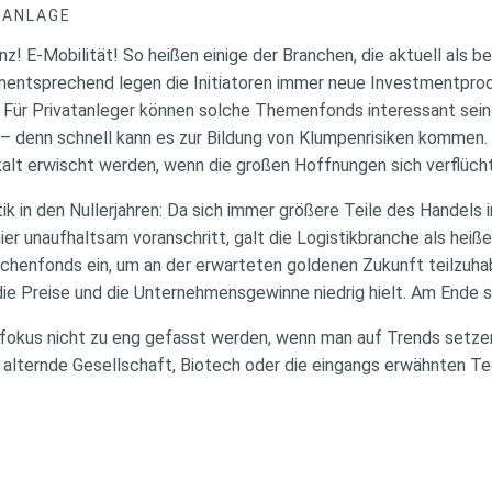
DANLAGE
enz! E-Mobilität! So heißen einige der Branchen, die aktuell als 
ementsprechend legen die Initiatoren immer neue Investmentprodu
ür Privatanleger können solche Themenfonds interessant sein. 
denn schnell kann es zur Bildung von Klumpenrisiken kommen. We
kalt erwischt werden, wenn die großen Hoffnungen sich verflücht
tik in den Nullerjahren: Da sich immer größere Teile des Handels 
ier unaufhaltsam voranschritt, galt die Logistikbranche als heiße
nchenfonds ein, um an der erwarteten goldenen Zukunft teilzuha
ie Preise und die Unternehmensgewinne niedrig hielt. Am Ende 
nsfokus nicht zu eng gefasst werden, wenn man auf Trends setz
alternde Gesellschaft, Biotech oder die eingangs erwähnten T