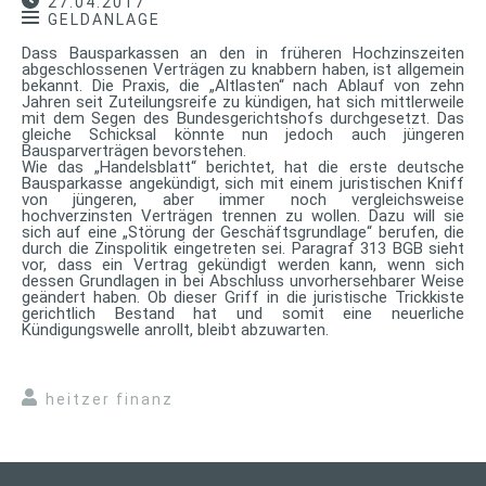
27.04.2017
GELDANLAGE
Dass Bausparkassen an den in früheren Hochzinszeiten
abgeschlossenen Verträgen zu knabbern haben, ist allgemein
bekannt. Die Praxis, die „Altlasten“ nach Ablauf von zehn
Jahren seit Zuteilungsreife zu kündigen, hat sich mittlerweile
mit dem Segen des Bundesgerichtshofs durchgesetzt. Das
gleiche Schicksal könnte nun jedoch auch jüngeren
Bausparverträgen bevorstehen.
Wie das „Handelsblatt“ berichtet, hat die erste deutsche
Bausparkasse angekündigt, sich mit einem juristischen Kniff
von jüngeren, aber immer noch vergleichsweise
hochverzinsten Verträgen trennen zu wollen. Dazu will sie
sich auf eine „Störung der Geschäftsgrundlage“ berufen, die
durch die Zinspolitik eingetreten sei. Paragraf 313 BGB sieht
vor, dass ein Vertrag gekündigt werden kann, wenn sich
dessen Grundlagen in bei Abschluss unvorhersehbarer Weise
geändert haben. Ob dieser Griff in die juristische Trickkiste
gerichtlich Bestand hat und somit eine neuerliche
Kündigungswelle anrollt, bleibt abzuwarten.
heitzer finanz