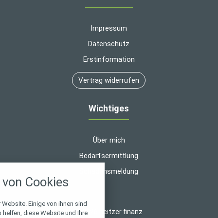
Impressum
Datenschutz
Erstinformation
Vertrag widerrufen
Wichtiges
Über mich
Bedarfsermittlung
nstellungen
Schadensmeldung
von Cookies
über alle verwendeten Cookies und
chkeit folgende Kategorien zu
r zu blockieren.
 Website. Einige von ihnen sind
© 2026 heitzer finanz
helfen, diese Website und Ihre