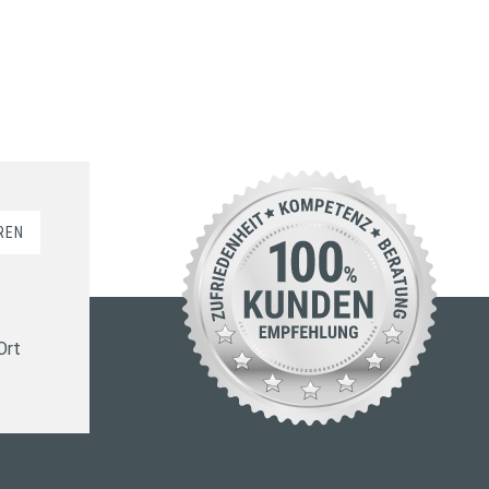
REN
Ort