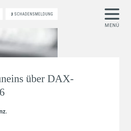
SCHADENSMELDUNG
uneins über DAX-
6
anz
.