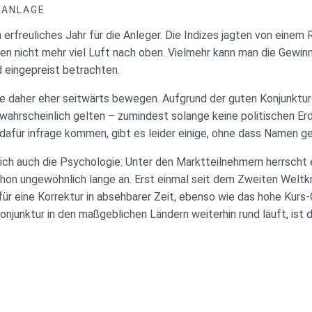
DANLAGE
 erfreuliches Jahr für die Anleger. Die Indizes jagten von eine
n nicht mehr viel Luft nach oben. Vielmehr kann man die Gewin
 eingepreist betrachten.
e daher eher seitwärts bewegen. Aufgrund der guten Konjunktur
nwahrscheinlich gelten – zumindest solange keine politischen Er
r dafür infrage kommen, gibt es leider einige, ohne dass Namen 
lich auch die Psychologie: Unter den Marktteilnehmern herrscht 
chon ungewöhnlich lange an. Erst einmal seit dem Zweiten Weltkr
ür eine Korrektur in absehbarer Zeit, ebenso wie das hohe Kurs
onjunktur in den maßgeblichen Ländern weiterhin rund läuft, ist 