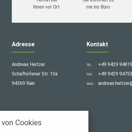
Ihnen vor Ort
mir ins Büro
Adresse
Kontakt
Andreas Heitzer
+49 9429 9481
TEL
Schafhöfener Str. 13a
+49 9429 9475
FAX
94369 Rain
andreas.heitzer
MAIL
stellungen
© 2026 heitzer finanz
rwendeten Cookies und Skripte. Sie haben die
von Cookies
u akzeptieren oder zu blockieren.