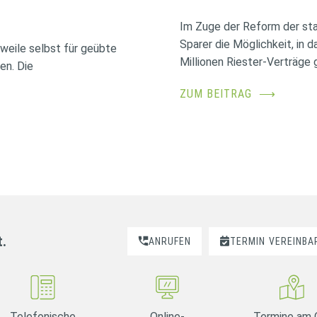
Im Zuge der Reform der sta
Sparer die Möglichkeit, in 
erweile selbst für geübte
Millionen Riester-Verträge g
en. Die
ZUM BEITRAG
⟶
t.
ANRUFEN
TERMIN
VEREINBA
Telefonische
Online-
Termine am 