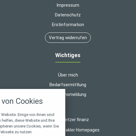
Impressum
Datenschutz
Erstinformation
Vertrag widerrufen
Wichtiges
Über mich
Bedarfsermittlung
nstellungen
Schadensmeldung
von Cookies
über alle verwendeten Cookies und
chkeit folgende Kategorien zu
r zu blockieren.
 Website. Einige von ihnen sind
© 2026 heitzer finanz
helfen, diese Website und Ihre
eptieren unsere Cookies, wenn Sie
Notwendig
Made with
❤
Makler Homepages
ebseite zu nutzen.