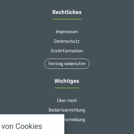
Rechtliches
Impressum
Datenschutz
Erstinformation
Vertrag widerrufen
Wichtiges
Über mich
Bedarfsermittlung
nstellungen
Schadensmeldung
von Cookies
über alle verwendeten Cookies und
chkeit folgende Kategorien zu