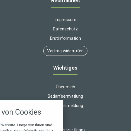
Rechtliches
Impressum
Datenschutz
Erstinformation
Vertrag widerrufen
Wichtiges
Über mich
Bedarfsermittlung
nstellungen
Schadensmeldung
von Cookies
über alle verwendeten Cookies und
chkeit folgende Kategorien zu
r zu blockieren.
 Website. Einige von ihnen sind
© 2026 heitzer finanz
helfen, diese Website und Ihre