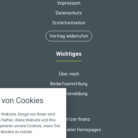
Impressum
Datenschutz
Erstinformation
Vertrag widerrufen
Wichtiges
Über mich
Bedarfsermittlung
nstellungen
Schadensmeldung
von Cookies
über alle verwendeten Cookies und
chkeit folgende Kategorien zu
r zu blockieren.
 Website. Einige von ihnen sind
© 2026 heitzer finanz
helfen, diese Website und Ihre
eptieren unsere Cookies, wenn Sie
Notwendig
Made with
❤
Makler Homepages
ebseite zu nutzen.