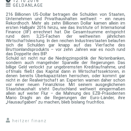
12.10.2016
GELDANLAGE
216 Billionen US-Dollar betragen die Schulden von Staaten,
Unternehmen und Privathaushalten weltweit – ein neues
Rekordhoch. Mehr als zehn Billionen Dollar kamen allein im
ersten Halbjahr 2016 hinzu, wie das Institute of International
Finance (IIF) errechnet hat. Die Gesamtsumme entspricht
rund dem 3,25-Fachen der weltweiten jährlichen
Wirtschaftsleistung. In den reichen Industriestaaten belaufen
sich die Schulden gar knapp auf das Vierfache des
Bruttoinlandsprodukts – vor zehn Jahren war es noch rund
das Doppelte des BIP.
Schuld ist nicht nur die Niedrigzinspolitik der Notenbanken,
sondern auch mangelnder Sparwille der Regierungen. Das
billige Geld verlockt zur ungebremsten Kreditaufnahme, und
oftmals fließt das Kapital dann in Wirtschaftssektoren, in
denen bereits Überkapazitäten herrschen, oder kommt gar
nicht in der Realwirtschaft an. Experten warnen daher schon
vor einer neuen Finanzkrise. Mit seinem ausgeglichenen
Staatshaushalt steht Deutschland weltweit einigermaßen
allein auf weiter Flur – die Mahnung des EZB-Präsidenten
Mario Draghi an die Regierungen der Euro-Länder, ihre
„Hausaufgaben“ zu machen, blieb bislang fruchtlos.
heitzer finanz