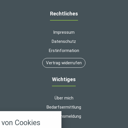
Rechtliches
Impressum
Datenschutz
Erstinformation
Vertrag widerrufen
Wichtiges
Über mich
Bedarfsermittlung
nstellungen
Schadensmeldung
von Cookies
über alle verwendeten Cookies und