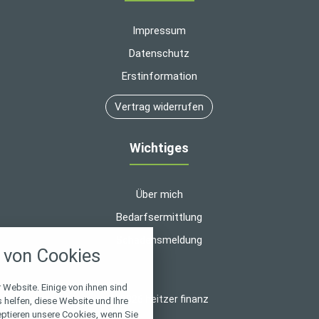
Impressum
Datenschutz
Erstinformation
Vertrag widerrufen
Wichtiges
Über mich
Bedarfsermittlung
nstellungen
Schadensmeldung
von Cookies
über alle verwendeten Cookies und
chkeit folgende Kategorien zu
r zu blockieren.
 Website. Einige von ihnen sind
© 2026 heitzer finanz
helfen, diese Website und Ihre
eptieren unsere Cookies, wenn Sie
Notwendig