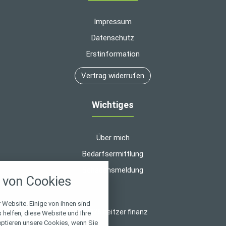
Impressum
Datenschutz
Erstinformation
Vertrag widerrufen
Wichtiges
Über mich
Bedarfsermittlung
nstellungen
Schadensmeldung
von Cookies
über alle verwendeten Cookies und
chkeit folgende Kategorien zu
r zu blockieren.
 Website. Einige von ihnen sind
© 2026 heitzer finanz
helfen, diese Website und Ihre
eptieren unsere Cookies, wenn Sie
Notwendig