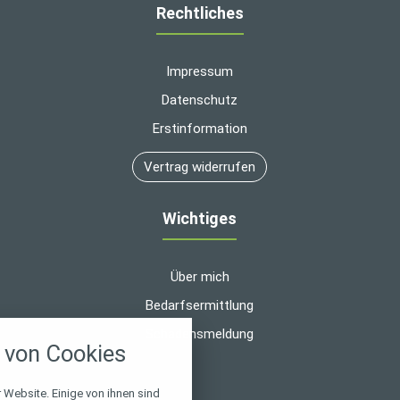
Rechtliches
Impressum
Datenschutz
Erstinformation
Vertrag widerrufen
Wichtiges
Über mich
Bedarfsermittlung
nstellungen
Schadensmeldung
von Cookies
über alle verwendeten Cookies und
chkeit folgende Kategorien zu
r zu blockieren.
 Website. Einige von ihnen sind