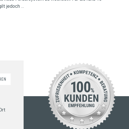
ilt jedoch …
REN
Ort