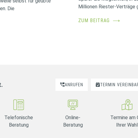
erweile selbst für geübte
Millionen Riester-Verträge g
en. Die
ZUM BEITRAG
⟶
t.
ANRUFEN
TERMIN
VEREINBA
Telefonische
Online-
Termine am 
Beratung
Beratung
Ihrer Wahl