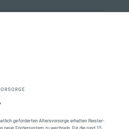
VORSORGE
?
atlich geförderten Altersvorsorge erhalten Riester-
das neue Fördersystem zu wechseln. Für die rund 15