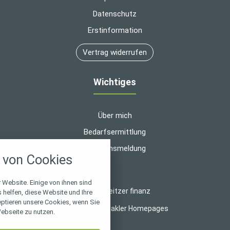
Datenschutz
Erstinformation
Vertrag widerrufen
Wichtiges
Über mich
Bedarfsermittlung
nstellungen
Schadensmeldung
von Cookies
über alle verwendeten Cookies und
chkeit folgende Kategorien zu
r zu blockieren.
 Website. Einige von ihnen sind
© 2026 heitzer finanz
helfen, diese Website und Ihre
eptieren unsere Cookies, wenn Sie
Notwendig
Made with
❤
Makler Homepages
ebseite zu nutzen.
Performance