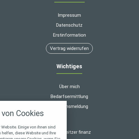
Impressum
Datenschutz
Erstinformation
Vertrag widerrufen
Wichtiges
Über mich
Bedarfsermittlung
nstellungen
Schadensmeldung
von Cookies
über alle verwendeten Cookies und
chkeit folgende Kategorien zu
r zu blockieren.
 Website. Einige von ihnen sind
© 2026 heitzer finanz
helfen, diese Website und Ihre
eptieren unsere Cookies, wenn Sie