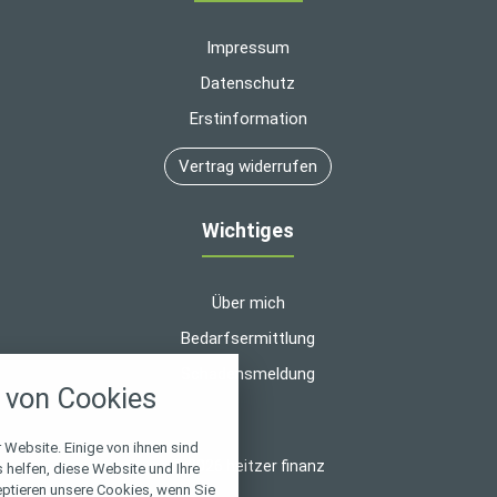
Impressum
Datenschutz
Erstinformation
Vertrag widerrufen
Wichtiges
Über mich
Bedarfsermittlung
nstellungen
Schadensmeldung
von Cookies
über alle verwendeten Cookies und
chkeit folgende Kategorien zu
r zu blockieren.
 Website. Einige von ihnen sind
© 2026 heitzer finanz
helfen, diese Website und Ihre
eptieren unsere Cookies, wenn Sie
Notwendig