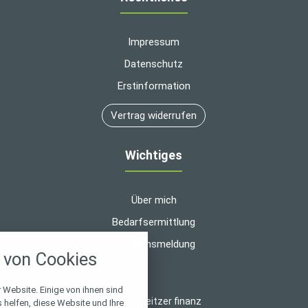
Impressum
Datenschutz
Erstinformation
Vertrag widerrufen
Wichtiges
Über mich
Bedarfsermittlung
nstellungen
Schadensmeldung
von Cookies
über alle verwendeten Cookies und
chkeit folgende Kategorien zu
r zu blockieren.
 Website. Einige von ihnen sind
© 2026 heitzer finanz
helfen, diese Website und Ihre