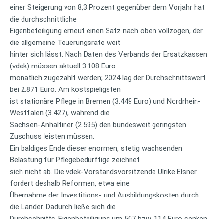
einer Steigerung von 8,3 Prozent gegenüber dem Vorjahr hat
die durchschnittliche
Eigenbeteiligung erneut einen Satz nach oben vollzogen, der
die allgemeine Teuerungsrate weit
hinter sich lässt. Nach Daten des Verbands der Ersatzkassen
(vdek) müssen aktuell 3.108 Euro
monatlich zugezahlt werden; 2024 lag der Durchschnittswert
bei 2.871 Euro. Am kostspieligsten
ist stationäre Pflege in Bremen (3.449 Euro) und Nordrhein-
Westfalen (3.427), während die
Sachsen-Anhaltiner (2.595) den bundesweit geringsten
Zuschuss leisten müssen.
Ein baldiges Ende dieser enormen, stetig wachsenden
Belastung für Pflegebedürftige zeichnet
sich nicht ab. Die vdek-Vorstandsvorsitzende Ulrike Elsner
fordert deshalb Reformen, etwa eine
Übernahme der Investitions- und Ausbildungskosten durch
die Länder. Dadurch ließe sich die
Durchschnitts-Eigenbeteiligung um 507 bzw. 114 Euro senken.