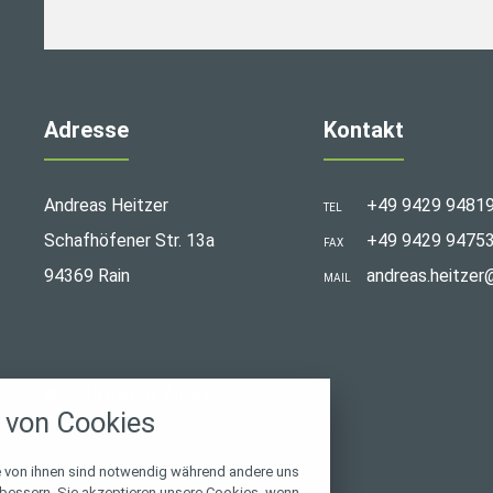
Adresse
Kontakt
Andreas Heitzer
+49 9429 9481
TEL
Schafhöfener Str. 13a
+49 9429 9475
FAX
94369 Rain
andreas.heitzer
MAIL
stellungen
© 2026 heitzer finanz
rwendeten Cookies und Skripte. Sie haben die
von Cookies
u akzeptieren oder zu blockieren.
Notwendig
e von ihnen sind notwendig während andere uns
rbessern. Sie akzeptieren unsere Cookies, wenn