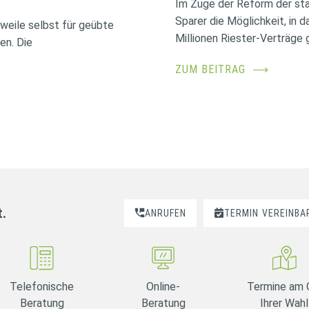
Im Zuge der Reform der sta
Sparer die Möglichkeit, in 
erweile selbst für geübte
Millionen Riester-Verträge g
en. Die
ZUM BEITRAG
⟶
t.
ANRUFEN
TERMIN
VEREINBA
Telefonische
Online-
Termine am 
Beratung
Beratung
Ihrer Wahl