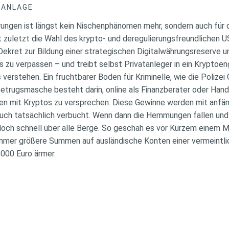
DANLAGE
hrungen ist längst kein Nischenphänomen mehr, sondern auch für 
t zuletzt die Wahl des krypto- und deregulierungsfreundlichen 
ekret zur Bildung einer strategischen Digitalwährungsreserve u
 zu verpassen – und treibt selbst Privatanleger in ein Kryptoe
verstehen. Ein fruchtbarer Boden für Kriminelle, wie die Polizei
Betrugsmasche besteht darin, online als Finanzberater oder Han
n mit Kryptos zu versprechen. Diese Gewinne werden mit anfäng
uch tatsächlich verbucht. Wenn dann die Hemmungen fallen und 
edoch schnell über alle Berge. So geschah es vor Kurzem einem M
mmer größere Summen auf ausländische Konten einer vermeintli
000 Euro ärmer.