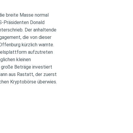
die breite Masse normal
US-Präsidenten Donald
nterschrieb. Der anhaltende
ngagement, die von dieser
 Offenburg kürzlich warnte.
delsplattform aufzutreten
lichen kleinen
große Beträge investiert
ann aus Rastatt, der zuerst
chen Kryptobörse überwies.