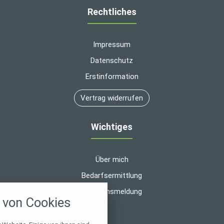
Rechtliches
Impressum
Datenschutz
Erstinformation
Vertrag widerrufen
Wichtiges
Über mich
Bedarfsermittlung
nstellungen
Schadensmeldung
von Cookies
über alle verwendeten Cookies und
chkeit folgende Kategorien zu
r zu blockieren.