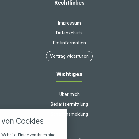
Rechtliches
Impressum
Datenschutz
Erstinformation
Vertrag widerrufen
Wichtiges
Über mich
Bedarfsermittlung
nstellungen
Schadensmeldung
von Cookies
über alle verwendeten Cookies und
chkeit folgende Kategorien zu
r zu blockieren.
 Website. Einige von ihnen sind