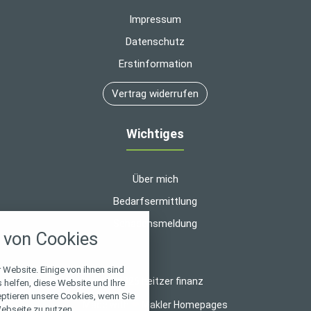
Impressum
Datenschutz
Erstinformation
Vertrag widerrufen
Wichtiges
Über mich
Bedarfsermittlung
nstellungen
Schadensmeldung
von Cookies
über alle verwendeten Cookies und
chkeit folgende Kategorien zu
r zu blockieren.
 Website. Einige von ihnen sind
© 2026 heitzer finanz
helfen, diese Website und Ihre
eptieren unsere Cookies, wenn Sie
Notwendig
Made with
❤
Makler Homepages
ebseite zu nutzen.