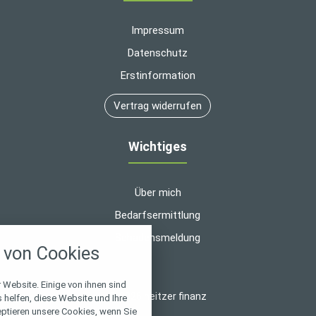
Impressum
Datenschutz
Erstinformation
Vertrag widerrufen
Wichtiges
Über mich
Bedarfsermittlung
nstellungen
Schadensmeldung
von Cookies
über alle verwendeten Cookies und
chkeit folgende Kategorien zu
r zu blockieren.
 Website. Einige von ihnen sind
© 2026 heitzer finanz
helfen, diese Website und Ihre
eptieren unsere Cookies, wenn Sie
Notwendig