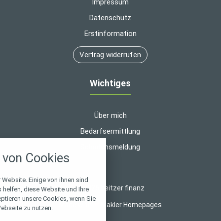
Impressum
Datenschutz
Erstinformation
Vertrag widerrufen
Wichtiges
Über mich
Bedarfsermittlung
nstellungen
Schadensmeldung
von Cookies
über alle verwendeten Cookies und
chkeit folgende Kategorien zu
r zu blockieren.
 Website. Einige von ihnen sind
© 2026 heitzer finanz
helfen, diese Website und Ihre
eptieren unsere Cookies, wenn Sie
Notwendig
Made with
❤
Makler Homepages
ebseite zu nutzen.