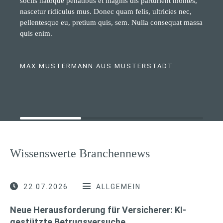
sociis natoque penatibus et magnis dis parturient montes,
nascetur ridiculus mus. Donec quam felis, ultricies nec,
pellentesque eu, pretium quis, sem. Nulla consequat massa
quis enim.
MAX MUSTERMANN AUS MUSTERSTADT
Wissenswerte Branchennews
22.07.2026
ALLGEMEIN
Neue Herausforderung für Versicherer: KI-
gestützte Betrugsversuche