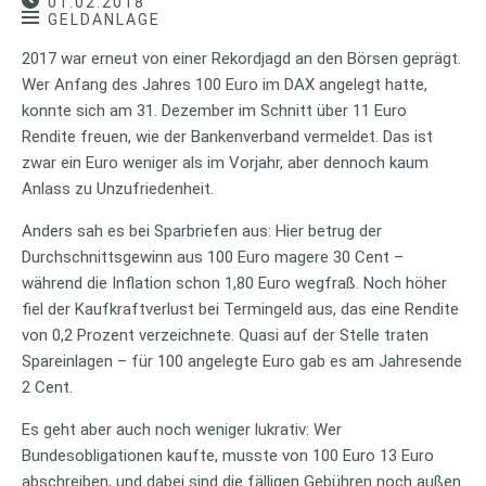
01.02.2018
GELDANLAGE
2017 war erneut von einer Rekordjagd an den Börsen geprägt.
Wer Anfang des Jahres 100 Euro im DAX angelegt hatte,
konnte sich am 31. Dezember im Schnitt über 11 Euro
Rendite freuen, wie der Bankenverband vermeldet. Das ist
zwar ein Euro weniger als im Vorjahr, aber dennoch kaum
Anlass zu Unzufriedenheit.
Anders sah es bei Sparbriefen aus: Hier betrug der
Durchschnittsgewinn aus 100 Euro magere 30 Cent –
während die Inflation schon 1,80 Euro wegfraß. Noch höher
fiel der Kaufkraftverlust bei Termingeld aus, das eine Rendite
von 0,2 Prozent verzeichnete. Quasi auf der Stelle traten
Spareinlagen – für 100 angelegte Euro gab es am Jahresende
2 Cent.
Es geht aber auch noch weniger lukrativ: Wer
Bundesobligationen kaufte, musste von 100 Euro 13 Euro
abschreiben, und dabei sind die fälligen Gebühren noch außen