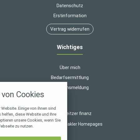
Datenschutz
Erstinformation
Vertrag widerrufen
Wichtiges
Über mich
Bedarfsermittlung
nstellungen
Schadensmeldung
von Cookies
über alle verwendeten Cookies und
chkeit folgende Kategorien zu
r zu blockieren.
 Website. Einige von ihnen sind
© 2026 heitzer finanz
helfen, diese Website und Ihre
eptieren unsere Cookies, wenn Sie
Notwendig
Made with
❤
Makler Homepages
ebseite zu nutzen.
Performance