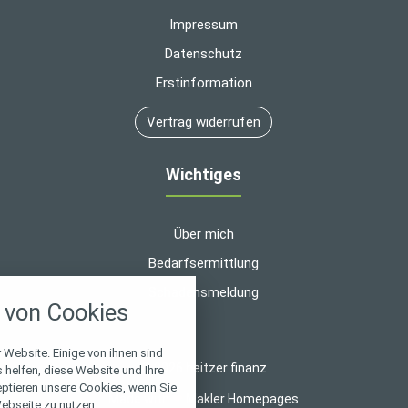
Impressum
Datenschutz
Erstinformation
Vertrag widerrufen
Wichtiges
Über mich
Bedarfsermittlung
nstellungen
Schadensmeldung
von Cookies
über alle verwendeten Cookies und
chkeit folgende Kategorien zu
r zu blockieren.
 Website. Einige von ihnen sind
© 2026 heitzer finanz
helfen, diese Website und Ihre
eptieren unsere Cookies, wenn Sie
Notwendig
Made with
❤
Makler Homepages
ebseite zu nutzen.