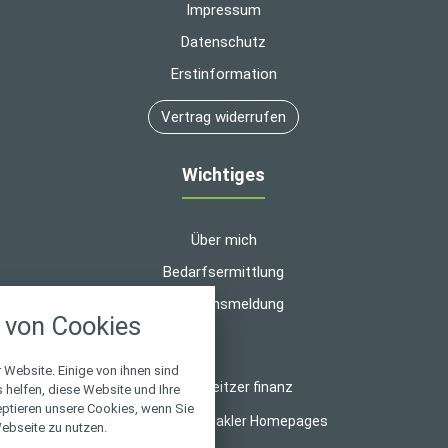
Impressum
Datenschutz
Erstinformation
Vertrag widerrufen
Wichtiges
Über mich
Bedarfsermittlung
nstellungen
Schadensmeldung
von Cookies
über alle verwendeten Cookies und
chkeit folgende Kategorien zu
r zu blockieren.
 Website. Einige von ihnen sind
© 2026 heitzer finanz
helfen, diese Website und Ihre
eptieren unsere Cookies, wenn Sie
Notwendig
Made with
❤
Makler Homepages
ebseite zu nutzen.