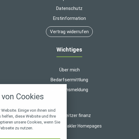
Datenschutz
Erstinformation
Vertrag widerrufen
Wichtiges
Über mich
Bedarfsermittlung
nstellungen
Schadensmeldung
von Cookies
über alle verwendeten Cookies und
chkeit folgende Kategorien zu
r zu blockieren.
 Website. Einige von ihnen sind
© 2026 heitzer finanz
helfen, diese Website und Ihre
eptieren unsere Cookies, wenn Sie
Notwendig
Made with
❤
Makler Homepages
ebseite zu nutzen.
Performance