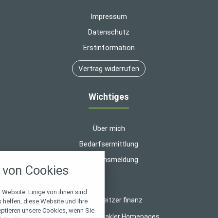
Impressum
Datenschutz
Erstinformation
Vertrag widerrufen
Wichtiges
Über mich
Bedarfsermittlung
nstellungen
Schadensmeldung
von Cookies
über alle verwendeten Cookies und
chkeit folgende Kategorien zu
r zu blockieren.
 Website. Einige von ihnen sind
© 2026 heitzer finanz
helfen, diese Website und Ihre
eptieren unsere Cookies, wenn Sie
Notwendig
Made with
❤
Makler Homepages