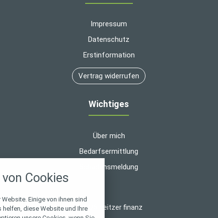
Impressum
Datenschutz
Erstinformation
Vertrag widerrufen
Wichtiges
Über mich
Bedarfsermittlung
nstellungen
Schadensmeldung
von Cookies
über alle verwendeten Cookies und
chkeit folgende Kategorien zu
r zu blockieren.
 Website. Einige von ihnen sind
© 2026 heitzer finanz
helfen, diese Website und Ihre
eptieren unsere Cookies, wenn Sie