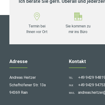
Ich berate Sie gern. Überall und jederzei
Termin bei
Sie kommen zu
Ihnen vor Ort
mir ins Büro
Adresse
Kontakt
Andreas Heitzer
+49 9429 9481
TEL
Schafhöfener Str. 13a
+49 9429 9475
FAX
94369 Rain
andreas.heitzer
MAIL