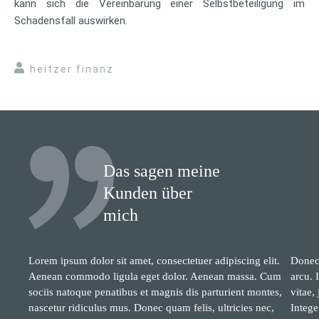
kann sich die Vereinbarung einer Selbstbeteiligung im
Schadensfall auswirken.
heitzer finanz
Das sagen meine
Kunden über
mich
Lorem ipsum dolor sit amet, consectetuer adipiscing elit.
Donec 
Aenean commodo ligula eget dolor. Aenean massa. Cum
arcu. 
sociis natoque penatibus et magnis dis parturient montes,
vitae,
nascetur ridiculus mus. Donec quam felis, ultricies nec,
Intege