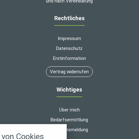
und nach Vereinbarung
Rechtliches
Impressum
Datenschutz
Erstinformation
Vertrag widerrufen
Wichtiges
Über mich
Bedarfsermittlung
nstellungen
Schadensmeldung
von Cookies
über alle verwendeten Cookies und