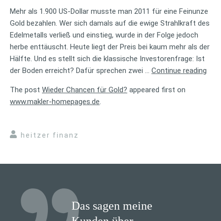
Mehr als 1.900 US-Dollar musste man 2011 für eine Feinunze
Gold bezahlen. Wer sich damals auf die ewige Strahlkraft des
Edelmetalls verließ und einstieg, wurde in der Folge jedoch
herbe enttäuscht. Heute liegt der Preis bei kaum mehr als der
Hälfte. Und es stellt sich die klassische Investorenfrage: Ist
„Wie
der Boden erreicht? Dafür sprechen zwei …
Continue reading
Cha
The post
Wieder Chancen für Gold?
appeared first on
für
www.makler-homepages.de
.
Gold
heitzer finanz
Das sagen meine
Kunden über