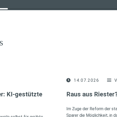
s
14.07.2026
r: KI-gestützte
Raus aus Riester
Im Zuge der Reform der sta
Sparer die Möglichkeit, in 
erweile selbst für geübte