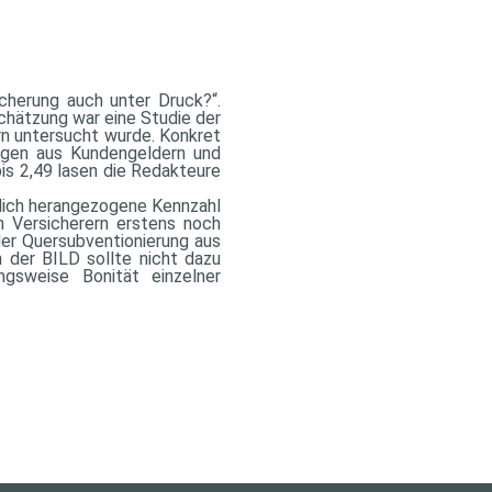
icherung auch unter Druck?“.
schätzung war eine Studie der
rn untersucht wurde. Konkret
rägen aus Kundengeldern und
s 2,49 lasen die Redakteure
eßlich herangezogene Kennzahl
n Versicherern erstens noch
der Quersubventionierung aus
n der BILD sollte nicht dazu
ngsweise Bonität einzelner