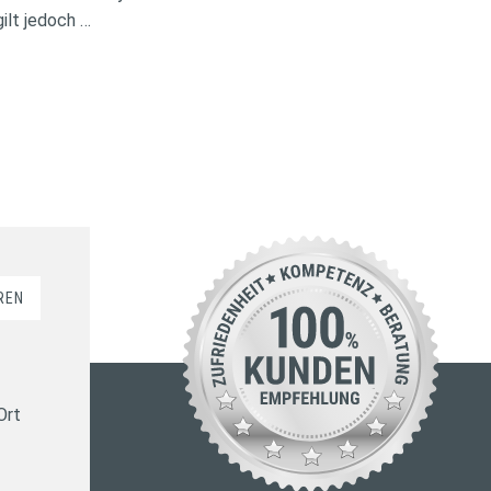
ilt jedoch …
REN
Ort