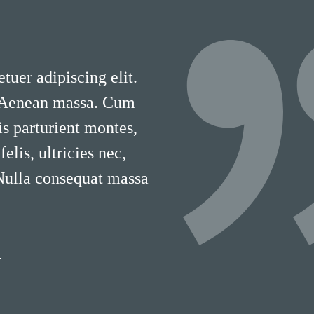
tuer adipiscing elit.
 Aenean massa. Cum
is parturient montes,
lis, ultricies nec,
 Nulla consequat massa
T