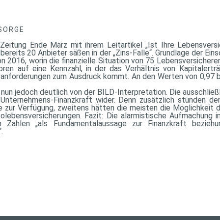
SORGE
Zeitung Ende März mit ihrem Leitartikel „Ist Ihre Lebensvers
 bereits 20 Anbieter säßen in der „Zins-Falle“. Grundlage der Ein
n 2016, worin die finanzielle Situation von 75 Lebensversichere
oren auf eine Kennzahl, in der das Verhältnis von Kapitalert
nforderungen zum Ausdruck kommt. An den Werten von 0,97 bi
 nun jedoch deutlich von der BILD-Interpretation. Die ausschli
r Unternehmens-Finanzkraft wider. Denn zusätzlich stünden de
e zur Verfügung, zweitens hätten die meisten die Möglichkeit 
olebensversicherungen. Fazit: Die alarmistische Aufmachung i
ten Zahlen „als Fundamentalaussage zur Finanzkraft beziehu
.