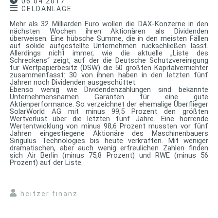
06.04.2017
GELDANLAGE
Mehr als 32 Milliarden Euro wollen die DAX-Konzerne in den
nächsten Wochen ihren Aktionären als Dividenden
überweisen. Eine hübsche Summe, die in den meisten Fällen
auf solide aufgestellte Unternehmen rückschließen lässt.
Allerdings nicht immer, wie die aktuelle „Liste des
Schreckens“ zeigt, auf der die Deutsche Schutzvereinigung
für Wertpapierbesitz (DSW) die 50 größten Kapitalvernichter
zusammenfasst: 30 von ihnen haben in den letzten fünf
Jahren noch Dividenden ausgeschüttet.
Ebenso wenig wie Dividendenzahlungen sind bekannte
Unternehmensnamen Garanten für eine gute
Aktienperformance. So verzeichnet der ehemalige Überflieger
SolarWorld AG mit minus 99,5 Prozent den größten
Wertverlust über die letzten fünf Jahre. Eine horrende
Wertentwicklung von minus 98,6 Prozent mussten vor fünf
Jahren eingestiegene Aktionäre des Maschinenbauers
Singulus Technologies bis heute verkraften. Mit weniger
dramatischen, aber auch wenig erfreulichen Zahlen finden
sich Air Berlin (minus 75,8 Prozent) und RWE (minus 56
Prozent) auf der Liste.
heitzer finanz