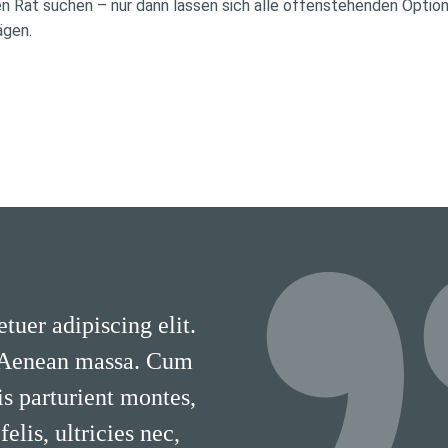
en Rat suchen – nur dann lassen sich alle offenstehenden Opti
ägen.
tuer adipiscing elit.
 Aenean massa. Cum
is parturient montes,
lis, ultricies nec,