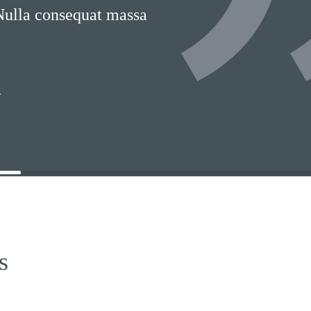
 Nulla consequat massa
T
s