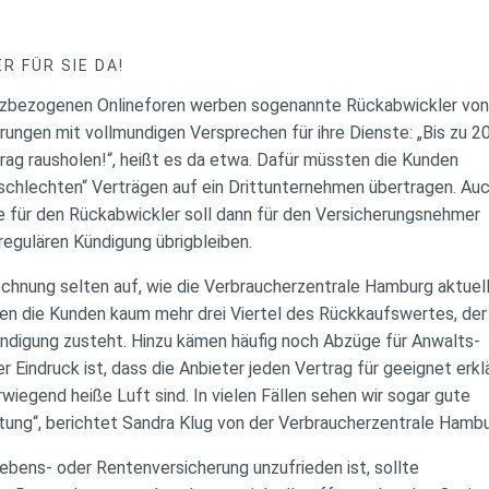
R FÜR SIE DA!
nanzbezogenen Onlineforen werben sogenannte Rückabwickler vo
ungen mit vollmundigen Versprechen für ihre Dienste: „Bis zu 
rag rausholen!“, heißt es da etwa. Dafür müssten die Kunden
 „schlechten“ Verträgen auf ein Drittunternehmen übertragen. Au
 für den Rückabwickler soll dann für den Versicherungsnehmer
 regulären Kündigung übrigbleiben.
Rechnung selten auf, wie die Verbraucherzentrale Hamburg aktuel
elten die Kunden kaum mehr drei Viertel des Rückkaufswertes, de
ündigung zusteht. Hinzu kämen häufig noch Abzüge für Anwalts-
 Eindruck ist, dass die Anbieter jeden Vertrag für geeignet erk
iegend heiße Luft sind. In vielen Fällen sehen wir sogar gute
tung“, berichtet Sandra Klug von der Verbraucherzentrale Hamb
Lebens- oder Rentenversicherung unzufrieden ist, sollte