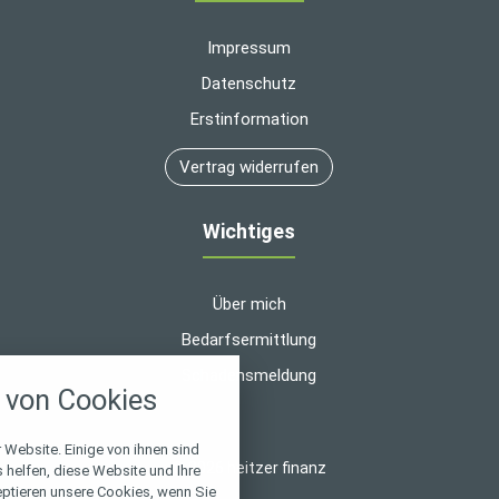
Impressum
Datenschutz
Erstinformation
Vertrag widerrufen
Wichtiges
Über mich
Bedarfsermittlung
nstellungen
Schadensmeldung
von Cookies
über alle verwendeten Cookies und
chkeit folgende Kategorien zu
r zu blockieren.
 Website. Einige von ihnen sind
© 2026 heitzer finanz
helfen, diese Website und Ihre
eptieren unsere Cookies, wenn Sie
Notwendig