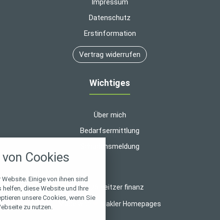
Impressum
Datenschutz
Erstinformation
Vertrag widerrufen
Wichtiges
Über mich
Bedarfsermittlung
nstellungen
Schadensmeldung
von Cookies
über alle verwendeten Cookies und
chkeit folgende Kategorien zu
r zu blockieren.
 Website. Einige von ihnen sind
© 2026 heitzer finanz
helfen, diese Website und Ihre
eptieren unsere Cookies, wenn Sie
Notwendig
Made with
❤
Makler Homepages
ebseite zu nutzen.