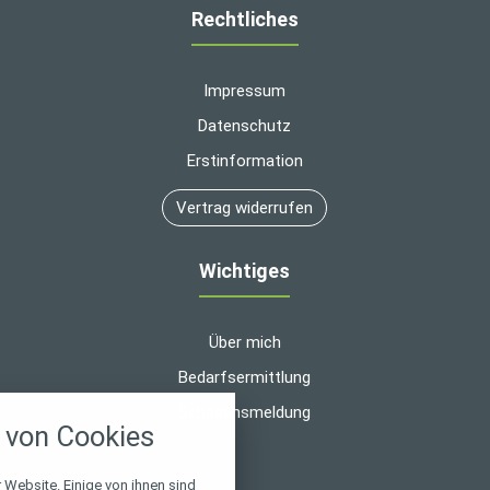
Rechtliches
Impressum
Datenschutz
Erstinformation
Vertrag widerrufen
Wichtiges
Über mich
Bedarfsermittlung
nstellungen
Schadensmeldung
von Cookies
über alle verwendeten Cookies und
chkeit folgende Kategorien zu
r zu blockieren.
 Website. Einige von ihnen sind