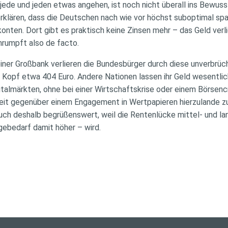
 jede und jeden etwas angehen, ist noch nicht überall ins Bewuss
rklären, dass die Deutschen nach wie vor höchst suboptimal spa
ten. Dort gibt es praktisch keine Zinsen mehr – das Geld verlier
rumpft also de facto.
einer Großbank verlieren die Bundesbürger durch diese unverbrü
 Kopf etwa 404 Euro. Andere Nationen lassen ihr Geld wesentlich
italmärkten, ohne bei einer Wirtschaftskrise oder einem Börsenc
eit gegenüber einem Engagement in Wertpapieren hierzulande z
uch deshalb begrüßenswert, weil die Rentenlücke mittel- und lan
gebedarf damit höher – wird.