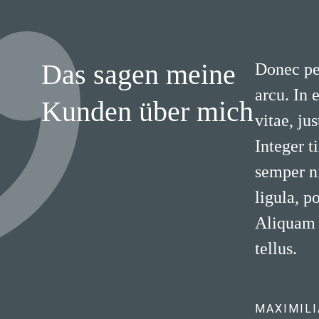
Das sagen meine
Donec ped
arcu. In 
Kunden über mich
vitae, ju
Integer 
semper ni
ligula, p
Aliquam l
tellus.
MAXIMIL