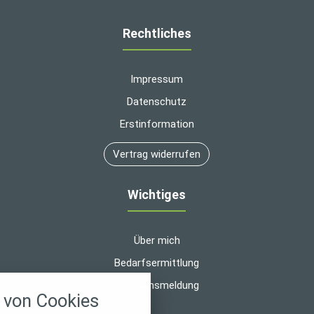
Rechtliches
Impressum
Datenschutz
Erstinformation
Vertrag widerrufen
Wichtiges
Über mich
Bedarfsermittlung
nstellungen
Schadensmeldung
von Cookies
über alle verwendeten Cookies und