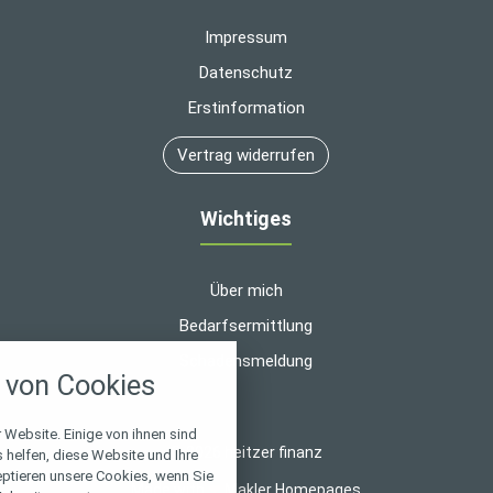
Impressum
Datenschutz
Erstinformation
Vertrag widerrufen
Wichtiges
Über mich
Bedarfsermittlung
nstellungen
Schadensmeldung
von Cookies
über alle verwendeten Cookies und
chkeit folgende Kategorien zu
r zu blockieren.
 Website. Einige von ihnen sind
© 2026 heitzer finanz
helfen, diese Website und Ihre
eptieren unsere Cookies, wenn Sie
Notwendig
Made with
❤
Makler Homepages