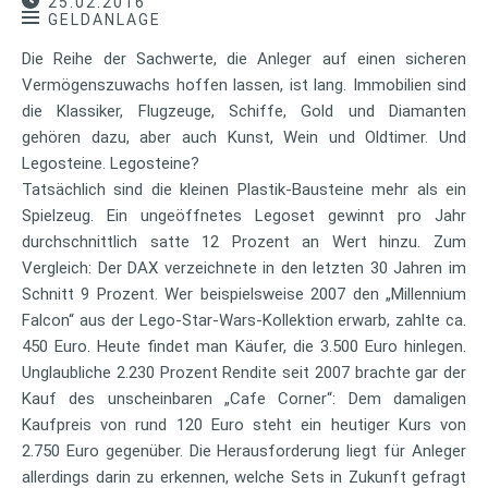
25.02.2016
GELDANLAGE
Die Reihe der Sachwerte, die Anleger auf einen sicheren
Vermögenszuwachs hoffen lassen, ist lang. Immobilien sind
die Klassiker, Flugzeuge, Schiffe, Gold und Diamanten
gehören dazu, aber auch Kunst, Wein und Oldtimer. Und
Legosteine. Legosteine?
Tatsächlich sind die kleinen Plastik-Bausteine mehr als ein
Spielzeug. Ein ungeöffnetes Legoset gewinnt pro Jahr
durchschnittlich satte 12 Prozent an Wert hinzu. Zum
Vergleich: Der DAX verzeichnete in den letzten 30 Jahren im
Schnitt 9 Prozent. Wer beispielsweise 2007 den „Millennium
Falcon“ aus der Lego-Star-Wars-Kollektion erwarb, zahlte ca.
450 Euro. Heute findet man Käufer, die 3.500 Euro hinlegen.
Unglaubliche 2.230 Prozent Rendite seit 2007 brachte gar der
Kauf des unscheinbaren „Cafe Corner“: Dem damaligen
Kaufpreis von rund 120 Euro steht ein heutiger Kurs von
2.750 Euro gegenüber. Die Herausforderung liegt für Anleger
allerdings darin zu erkennen, welche Sets in Zukunft gefragt