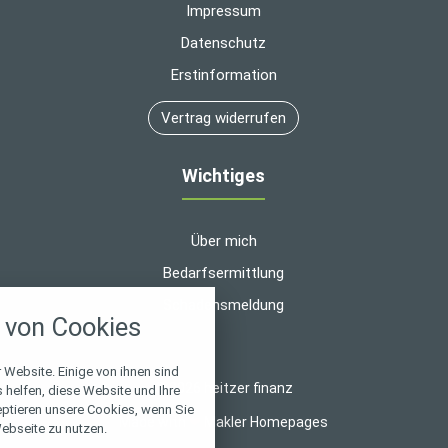
Impressum
Datenschutz
Erstinformation
Vertrag widerrufen
Wichtiges
Über mich
Bedarfsermittlung
nstellungen
Schadensmeldung
von Cookies
über alle verwendeten Cookies und
chkeit folgende Kategorien zu
r zu blockieren.
 Website. Einige von ihnen sind
© 2026 heitzer finanz
helfen, diese Website und Ihre
eptieren unsere Cookies, wenn Sie
Notwendig
Made with
❤
Makler Homepages
ebseite zu nutzen.