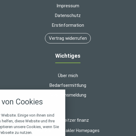
Impressum
Datenschutz
Erstinformation
Vertrag widerrufen
Wichtiges
Über mich
Bedarfsermittlung
nstellungen
Schadensmeldung
von Cookies
über alle verwendeten Cookies und
chkeit folgende Kategorien zu
r zu blockieren.
 Website. Einige von ihnen sind
© 2026 heitzer finanz
helfen, diese Website und Ihre
eptieren unsere Cookies, wenn Sie
Notwendig
Made with
❤
Makler Homepages
ebseite zu nutzen.