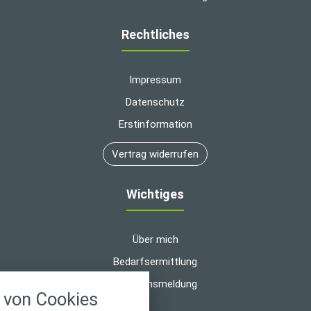
Rechtliches
Impressum
Datenschutz
Erstinformation
Vertrag widerrufen
Wichtiges
Über mich
Bedarfsermittlung
nstellungen
Schadensmeldung
von Cookies
über alle verwendeten Cookies und